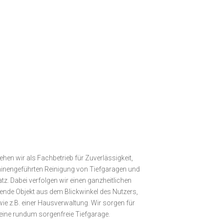
hen wir als Fachbetrieb für Zuverlässigkeit,
hinen­geführten Reinigung von Tiefgaragen und
z. Dabei verfolgen wir einen ganzheitlichen
gende Objekt aus dem Blickwinkel des Nutzers,
wie z.B. einer Hausverwaltung. Wir sorgen für
eine rundum sorgenfreie Tiefgarage.