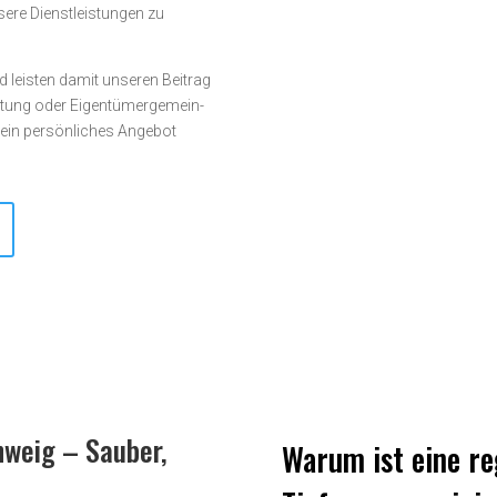
ere Dienst­­leistungen zu
d leisten damit unseren Beitrag
tung oder Eigen­tümer­­gemein­
e ein persönliches Angebot
hweig – Sauber,
Warum ist eine r