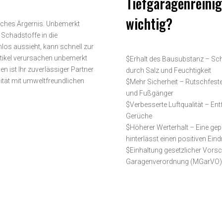
Tiefgaragenreini
wichtig?
isches Ärgernis. Unbemerkt
 Schadstoffe in die
os aussieht, kann schnell zur
rtikel verursachen unbemerkt
$
Erhalt des Bausubstanz – Sc
ist Ihr zuverlässiger Partner
durch Salz und Feuchtigkeit
ität mit umwelt­freundlichen
$
Mehr Sicherheit – Rutschfeste
und Fußgänger
$
Verbesserte Luftqualität – E
Gerüche
$
Höherer Werterhalt – Eine gep
hinterlässt einen positiven Ein
$
Einhaltung gesetzlicher Vorsc
Garagenverordnung (MGarVO) f