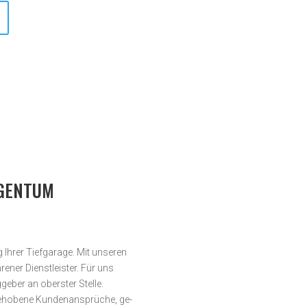
IGENTUM
Ihrer Tiefgarage. Mit unseren
ener Dienstleister. Für uns
geber an oberster Stelle.
­hobene Kunden­an­sprüche, ge­