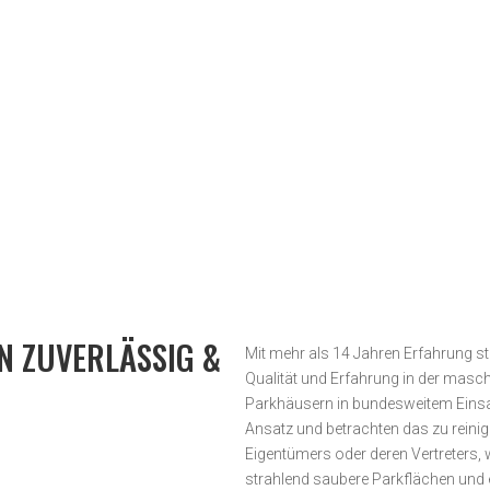
N ZUVERLÄSSIG &
Mit mehr als 14 Jahren Erfahrung ste
Qualität und Erfahrung in der masc
Parkhäusern in bundesweitem Einsat
Ansatz und betrachten das zu reini
Eigentümers oder deren Vertreters, 
strahlend saubere Parkflächen und 