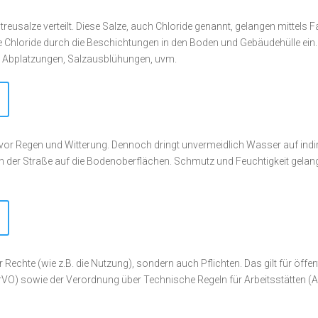
reusalze verteilt. Diese Salze, auch Chloride genannt, gelangen mittels 
die Chloride durch die Beschichtungen in den Boden und Gebäudehülle ein
, Abplatzungen, Salzausblühungen, uvm.
r Regen und Witterung. Dennoch dringt unvermeidlich Wasser auf indire
n der Straße auf die Bodenoberflächen. Schmutz und Feuchtigkeit gelang
 Rechte (wie z.B. die Nutzung), sondern auch Pflichten. Das gilt für öffen
O) sowie der Verordnung über Technische Regeln für Arbeitsstätten (AS