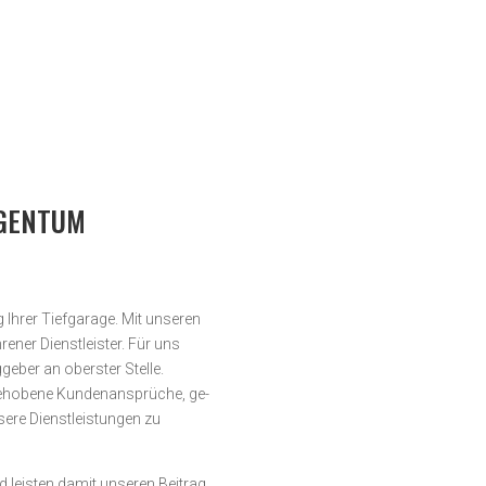
IGENTUM
Ihrer Tiefgarage. Mit unseren
ener Dienstleister. Für uns
geber an oberster Stelle.
­hobene Kunden­an­sprüche, ge­
ere Dienst­­leistungen zu
d leisten damit unseren Beitrag