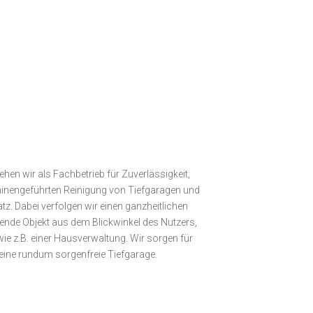
hen wir als Fachbetrieb für Zuverlässigkeit,
hinen­geführten Reinigung von Tiefgaragen und
z. Dabei verfolgen wir einen ganzheitlichen
gende Objekt aus dem Blickwinkel des Nutzers,
wie z.B. einer Hausverwaltung. Wir sorgen für
eine rundum sorgenfreie Tiefgarage.
e starten