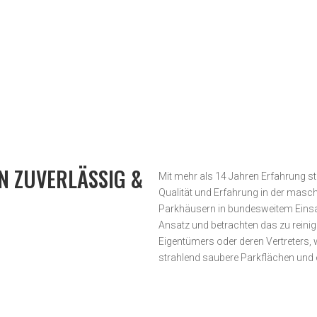
N ZUVERLÄSSIG &
Mit mehr als 14 Jahren Erfahrung ste
Qualität und Erfahrung in der masc
Parkhäusern in bundesweitem Einsat
Ansatz und betrachten das zu reini
Eigentümers oder deren Vertreters, 
strahlend saubere Parkflächen und 
Unverbindliche Anfrag