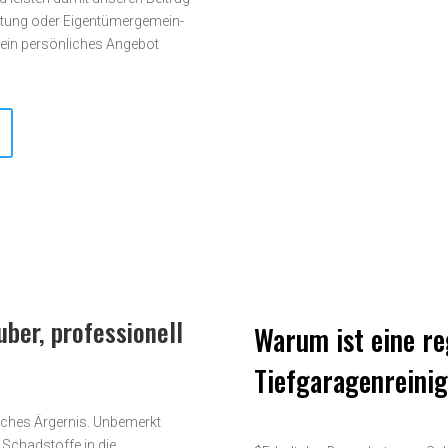
tung oder Eigen­tümer­­gemein­
e ein persönliches Angebot
uber, professionell
Warum ist eine r
Tiefgaragenreini
isches Ärgernis. Unbemerkt
 Schadstoffe in die