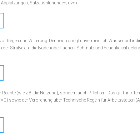
, Abplatzungen, Salzausblühungen, uvm.
r Regen und Witterung. Dennoch dringt unvermeidlich Wasser auf indire
n der Straße auf die Bodenoberflächen. Schmutz und Feuchtigkeit gelang
 Rechte (wie z.B. die Nutzung), sondern auch Pflichten. Das gilt für öffen
O) sowie der Verordnung über Technische Regeln für Arbeitsstätten (AS