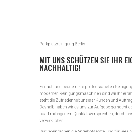
Parkplatzreinigung Berlin
MIT UNS SCHÜTZEN SIE IHR E
NACHHALTIG!
Einfach und bequem zur professionellen Reinigung 
modernen Reinigungsmaschinen sind wir Ihr erfahr
steht die Zufriedenheit unserer Kunden und Auftrag­
Deshalb haben wir es uns zur Aufgabe gemacht ge
paart mit eigenem Qualitäts­ver­sprechen, durch uns
verwirklichen.
Wir vereinfachen die Angebotserstellung für Sie un