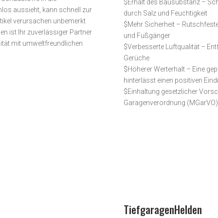
$
Erhalt des Bausubstanz – Sc
os aussieht, kann schnell zur
durch Salz und Feuchtigkeit
rtikel verursachen unbemerkt
$
Mehr Sicherheit – Rutschfeste
ist Ihr zuverlässiger Partner
und Fußgänger
ität mit umwelt­freundlichen
$
Verbesserte Luftqualität – E
Gerüche
$
Höherer Werterhalt – Eine gep
hinterlässt einen positiven Ein
$
Einhaltung gesetzlicher Vorsc
Garagenverordnung (MGarVO) f
TiefgaragenHelden