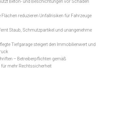
hützt Beton- und Beschichtungen vor Schäden
 Flächen reduzieren Unfallrisiken für Fahrzeuge
ntfernt Staub, Schmutzpartikel und unangenehme
flegte Tiefgarage steigert den Immobilienwert und
druck
hriften – Betreiberpflichten gemäß
ür mehr Rechtssicherheit