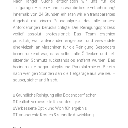
Nach langer Suche entschieden wir uns für die
TiefgaragenHelden – und es war die beste Entscheidung!
Innerhalb von 24 Stunden erhielten wir ein transparentes
Angebot mit einem Pauschalpreis, das alle unsere
Anforderungen berücksichtigte. Der Reinigungs­prozess
verlief absolut pro­fessionell: Das Team erschien
pünktlich, war auf­einander ein­gespielt und ver­wendete
eine vielzahl an Maschinen für die Reinigung. Besonders
beeindruckend war, dass selbst alte Ölflecken und tief­
sitzender Schmutz rückstands­los entfernt wurden. Das
beeindruckte sogar skep­tische Park­­platz­­mieter. Bereits
nach wenigen Stunden sah die Tiefgarage aus wie neu –
sauber, sicher und frisch.

Gründliche Reinigung aller Bodenoberflächen

Deutlich verbesserte Rutschfestigkeit

Verbesserte Optik und Wohlfühlergebnis

Transparente Kosten & schnelle Abwicklung