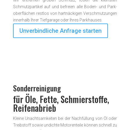
Wir entfernen groben Schmutz, lösen die kleinsten
Schmutzpartikel auf und befreien alle Boden- und Park­
ober­flächen restlos von hart­näckigen Ver­schmutz­ungen
inner­halb Ihrer Tiefgarage oder Ihres Park­hauses.
Unverbindliche Anfrage starten
Sonderreinigung
für Öle, Fette, Schmierstoffe,
Reifenabrieb
Kleine Unachtsamkeiten bei der Nachfüllung von Öl oder
Treibstoff sowie undichte Motorenteile können schnell zu