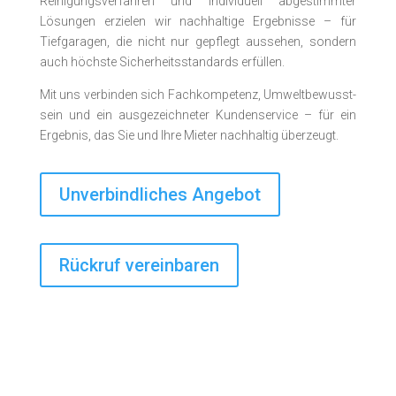
Reinigungs­­verfahren und indivi­duell abgestimmter
Lösungen erzielen wir nachhaltige Ergebnisse – für
Tiefgaragen, die nicht nur gepflegt aussehen, sondern
auch höchste Sicherheitsstandards erfüllen.
Mit uns verbinden sich Fach­kompe­tenz, Umwelt­bewusst­
sein und ein aus­gezeichnet­er Kunden­service – für ein
Ergebnis, das Sie und Ihre Mieter nachhaltig überzeugt.
Unverbindliches Angebot
Rückruf vereinbaren