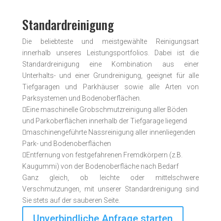
Standardreinigung
Die beliebteste und meistgewählte Reini­gungsart
innerhalb unseres Leistungs­portfolios. Dabei ist die
Standard­reinigung eine Kombination aus einer
Unterhalts- und einer Grund­reinigung, geeignet für alle
Tiefgaragen und Parkhäuser sowie alle Arten von
Parksystemen und Boden­oberflächen.

Eine maschinelle Grobschmutzreinigung aller Böden
und Parkoberflächen innerhalb der Tiefgarage liegend

maschinengeführte Nassreinigung aller innenliegenden
Park- und Bodenoberflächen

Entfernung von festgefahrenen Fremdkörpern (z.B.
Kaugummi) von der Bodenoberfläche nach Bedarf
Ganz gleich, ob leichte oder mittel­schwere
Verschmutzungen, mit unserer Standard­reinigung sind
Sie stets auf der sauberen Seite.
Unverbindliche Anfrage starten