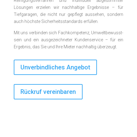
Reinigungs­­verfahren und indivi­duell abgestimmter
Lösungen erzielen wir nachhaltige Ergebnisse – für
Tiefgaragen, die nicht nur gepflegt aussehen, sondern
auch höchste Sicherheitsstandards erfüllen.
Mit uns verbinden sich Fach­kompe­tenz, Umwelt­bewusst­
sein und ein aus­gezeichnet­er Kunden­service – für ein
Ergebnis, das Sie und Ihre Mieter nachhaltig überzeugt.
Unverbindliches Angebot
Rückruf vereinbaren