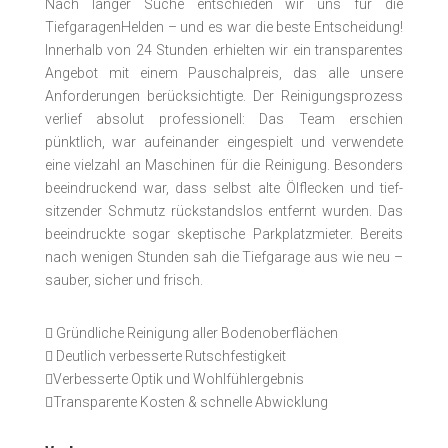
Nach langer Suche entschieden wir uns für die
TiefgaragenHelden – und es war die beste Entscheidung!
Innerhalb von 24 Stunden erhielten wir ein transparentes
Angebot mit einem Pauschalpreis, das alle unsere
Anforderungen berücksichtigte. Der Reinigungs­prozess
verlief absolut pro­fessionell: Das Team erschien
pünktlich, war auf­einander ein­gespielt und ver­wendete
eine vielzahl an Maschinen für die Reinigung. Besonders
beeindruckend war, dass selbst alte Ölflecken und tief­
sitzender Schmutz rückstands­los entfernt wurden. Das
beeindruckte sogar skep­tische Park­­platz­­mieter. Bereits
nach wenigen Stunden sah die Tiefgarage aus wie neu –
sauber, sicher und frisch.

Gründliche Reinigung aller Bodenoberflächen

Deutlich verbesserte Rutschfestigkeit

Verbesserte Optik und Wohlfühlergebnis

Transparente Kosten & schnelle Abwicklung