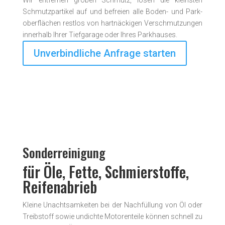
Wir entfernen groben Schmutz, lösen die kleinsten
Schmutzpartikel auf und befreien alle Boden- und Park­
ober­flächen restlos von hart­näckigen Ver­schmutz­ungen
inner­halb Ihrer Tiefgarage oder Ihres Park­hauses.
Unverbindliche Anfrage starten
Sonderreinigung
für Öle, Fette, Schmierstoffe,
Reifenabrieb
Kleine Unachtsamkeiten bei der Nachfüllung von Öl oder
Treibstoff sowie undichte Motorenteile können schnell zu