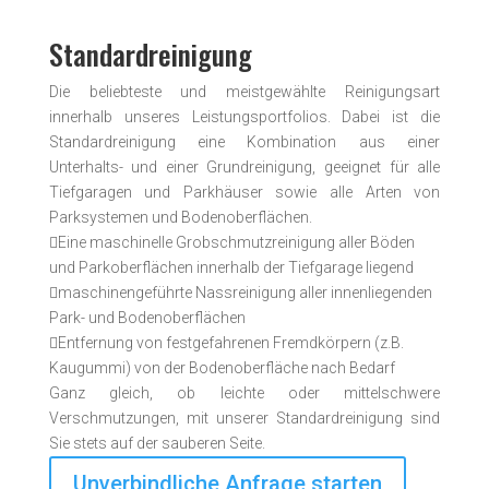
Standardreinigung
Die beliebteste und meistgewählte Reini­gungsart
innerhalb unseres Leistungs­portfolios. Dabei ist die
Standard­reinigung eine Kombination aus einer
Unterhalts- und einer Grund­reinigung, geeignet für alle
Tiefgaragen und Parkhäuser sowie alle Arten von
Parksystemen und Boden­oberflächen.

Eine maschinelle Grobschmutzreinigung aller Böden
und Parkoberflächen innerhalb der Tiefgarage liegend

maschinengeführte Nassreinigung aller innenliegenden
Park- und Bodenoberflächen

Entfernung von festgefahrenen Fremdkörpern (z.B.
Kaugummi) von der Bodenoberfläche nach Bedarf
Ganz gleich, ob leichte oder mittel­schwere
Verschmutzungen, mit unserer Standard­reinigung sind
Sie stets auf der sauberen Seite.
Unverbindliche Anfrage starten