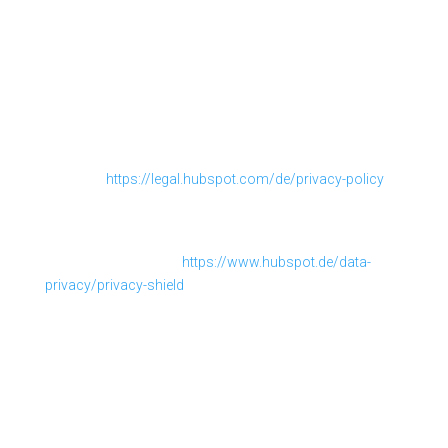
die Verarbeitung ausschließlich auf Grundlage von Art. 6
Abs. 1 lit. a DSGVO und § 25 Abs. 1 TTDSG, soweit die
Einwilligung die Speicherung von Cookies oder den
Zugriff auf Informationen im Endgerät des Nutzers (z. B.
Device-Fingerprinting) im Sinne des TTDSG umfasst. Die
Einwilligung ist jederzeit widerrufbar.
Details entnehmen Sie der Datenschutzerklärung von
Hubspot:
https://legal.hubspot.com/de/privacy-policy
.
Die Datenübertragung in die USA wird auf die
Standardvertragsklauseln der EU-Kommission gestützt.
Details finden Sie hier:
https://www.hubspot.de/data-
privacy/privacy-shield
.
Das Unternehmen verfügt über eine Zertifizierung nach
dem „EU-US Data Privacy Framework“ (DPF). Der DPF ist
ein Übereinkommen zwischen der Europäischen Union
und den USA, der die Einhaltung europäischer
Datenschutzstandards bei Datenverarbeitungen in den
USA gewährleisten soll. Jedes nach dem DPF zertifizierte