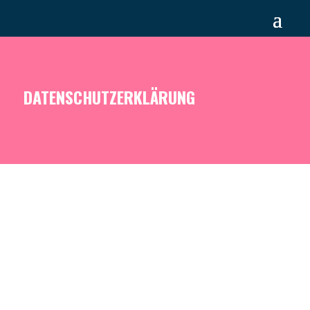
DATENSCHUTZERKLÄRUNG
1. Datenschutz auf einen Blick
Allgemeine Hinweise
Die folgenden Hinweise geben einen einfachen Überblick
darüber, was mit Ihren personenbezogenen Daten
passiert, wenn Sie diese Website besuchen.