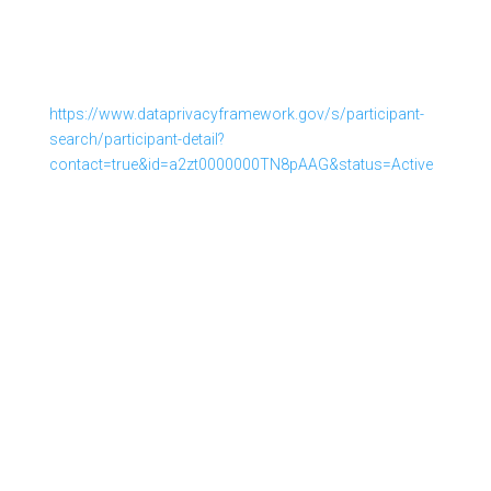
Unternehmen verpflichtet sich, diese
Datenschutzstandards einzuhalten. Weitere
Informationen hierzu erhalten Sie vom Anbieter unter
folgendem Link:
https://www.dataprivacyframework.gov/s/participant-
search/participant-detail?
contact=true&id=a2zt0000000TN8pAAG&status=Active
Auftragsverarbeitung
Wir haben einen Vertrag über Auftragsverarbeitung (AVV)
zur Nutzung des oben genannten Dienstes geschlossen.
Hierbei handelt es sich um einen datenschutzrechtlich
vorgeschriebenen Vertrag, der gewährleistet, dass dieser
die personenbezogenen Daten unserer Websitebesucher
nur nach unseren Weisungen und unter Einhaltung der
DSGVO verarbeitet.
5. Analyse-Tools und Werbung
Google Tag Manager